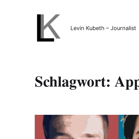
Levin Kubeth – Journalist
Schlagwort:
App