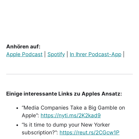
Anhören auf:
Apple Podcast
|
Spotify
|
In Ihrer Podcast-App
|
Einige interessante Links zu Apples Ansatz:
“Media Companies Take a Big Gamble on
Apple”:
https://nyti.ms/2K2kad9
“Is it time to dump your New Yorker
subscription?”:
https://reut.rs/2CGcw1P