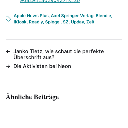
908294230290437?s=20
Apple News Plus
,
Axel Springer Verlag
,
Blendle
,
iKiosk
,
Readly
,
Spiegel
,
SZ
,
Upday
,
Zeit
←
Janko Tietz, wie schaut die perfekte
Überschrift aus?
→
Die Aktivisten bei Neon
Ähnliche Beiträge