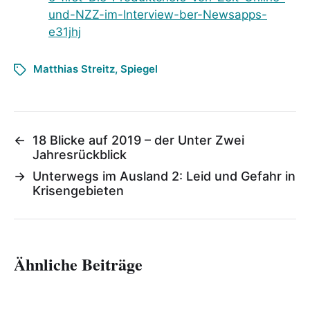
und-NZZ-im-Interview-ber-Newsapps-
e31jhj
Matthias Streitz
,
Spiegel
←
18 Blicke auf 2019 – der Unter Zwei
Jahresrückblick
→
Unterwegs im Ausland 2: Leid und Gefahr in
Krisengebieten
Ähnliche Beiträge