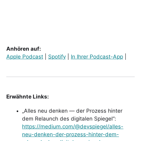
Anhören auf:
Apple Podcast
|
Spotify
|
In Ihrer Podcast-App
|
Erwähnte Links:
„Alles neu denken — der Prozess hinter
dem Relaunch des digitalen Spiegel“:
https://medium.com/@devspiegel/alles-
neu-denken-der-prozess-hinter-dem-