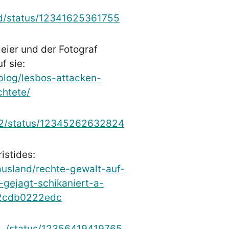
nd/status/12341625361755
meier und der Fotograf
f sie:
blog/lesbos-attacken-
chtete/
ch2/status/12345262632824
istides:
/ausland/rechte-gewalt-auf-
-gejagt-schikaniert-a-
2cdb0222edc
and_/status/12356419419765