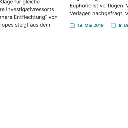
Klage für gleiche
Euphorie ist verflogen.
re Investigativressorts
Verlagen nachgefragt, w
nnere Entflechtung“ von
opes steigt aus dem
19. Mai 2019
In
U