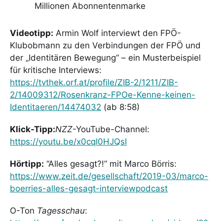
Millionen Abonnentenmarke
Videotipp:
Armin Wolf interviewt den FPÖ-
Klubobmann zu den Verbindungen der FPÖ und
der „Identitären Bewegung“ – ein Musterbeispiel
für kritische Interviews:
https://tvthek.orf.at/profile/ZIB-2/1211/ZIB-
2/14009312/Rosenkranz-FPOe-Kenne-keinen-
Identitaeren/14474032
(ab 8:58)
Klick-Tipp:
NZZ
-YouTube-Channel:
https://youtu.be/x0cqI0HJQsI
Hörtipp:
“Alles gesagt?!” mit Marco Börris:
https://www.zeit.de/gesellschaft/2019-03/marco-
boerries-alles-gesagt-interviewpodcast
O-Ton
Tagesschau
: