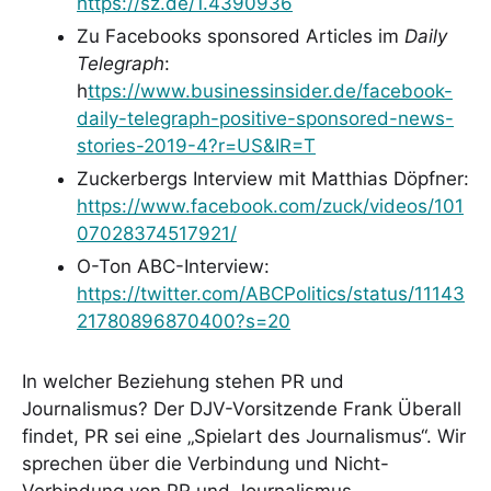
https://sz.de/1.4390936
Zu Facebooks sponsored Articles im
Daily
Telegraph
:
h
ttps://www.businessinsider.de/facebook-
daily-telegraph-positive-sponsored-news-
stories-2019-4?r=US&IR=T
Zuckerbergs Interview mit Matthias Döpfner:
https://www.facebook.com/zuck/videos/101
07028374517921/
O-Ton ABC-Interview:
https://twitter.com/ABCPolitics/status/11143
21780896870400?s=20
In welcher Beziehung stehen PR und
Journalismus? Der DJV-Vorsitzende Frank Überall
findet, PR sei eine „Spielart des Journalismus“. Wir
sprechen über die Verbindung und Nicht-
Verbindung von PR und Journalismus.