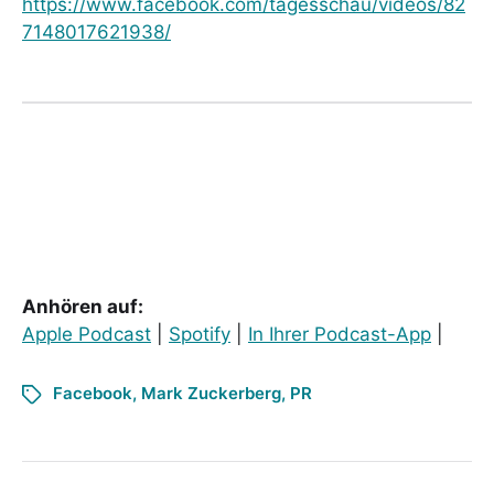
https://www.facebook.com/tagesschau/videos/82
7148017621938/
Anhören auf:
Apple Podcast
|
Spotify
|
In Ihrer Podcast-App
|
Facebook
,
Mark Zuckerberg
,
PR